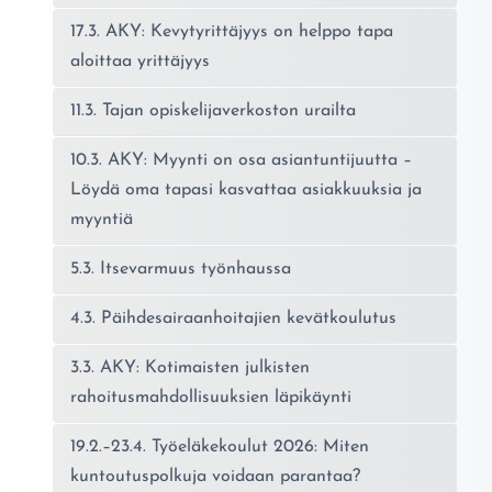
17.3. AKY: Kevytyrittäjyys on helppo tapa
aloittaa yrittäjyys
11.3. Tajan opiskelijaverkoston urailta
10.3. AKY: Myynti on osa asiantuntijuutta –
Löydä oma tapasi kasvattaa asiakkuuksia ja
myyntiä
5.3. Itsevarmuus työnhaussa
4.3. Päihdesairaanhoitajien kevätkoulutus
3.3. AKY: Kotimaisten julkisten
rahoitusmahdollisuuksien läpikäynti
19.2.–23.4. Työeläkekoulut 2026: Miten
kuntoutuspolkuja voidaan parantaa?