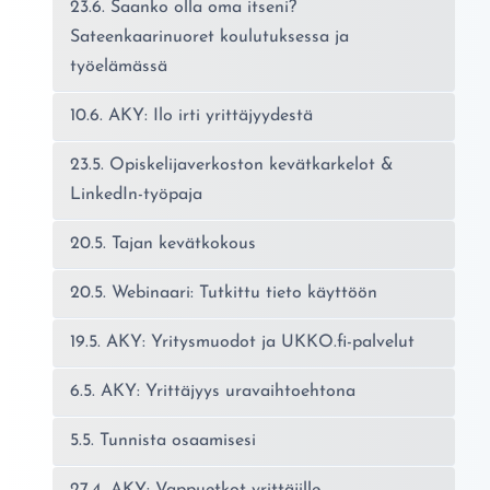
23.6. Saanko olla oma itseni?
Sateenkaarinuoret koulutuksessa ja
työelämässä
10.6. AKY: Ilo irti yrittäjyydestä
23.5. Opiskelijaverkoston kevätkarkelot &
LinkedIn-työpaja
20.5. Tajan kevätkokous
20.5. Webinaari: Tutkittu tieto käyttöön
19.5. AKY: Yritysmuodot ja UKKO.fi-palvelut
6.5. AKY: Yrittäjyys uravaihtoehtona
5.5. Tunnista osaamisesi