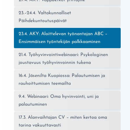
27.4. AKY: Vappuetkot yrittäjille
23.–24.4. Valtakunnalliset
Päihdekuntoutuspäivät
Nykyinen sivu:
23.4. AKY: Aloittelevan työnantajan ABC –
Ensimmäisen työntekijän palkkaaminen
21.4. Työhyvinvointiwebinaari: Psykologinen
joustavuus työhyvinvoinnin tukena
16.4. Jäsenilta Kuopiossa: Palautumisen ja
rauhoittumisen teemailta
9.4. Webinaari: Oma hyvinvointi, uni ja
palautuminen
17.3. Alanvaihtajan CV – miten kertoa oma
tarina vakuuttavasti