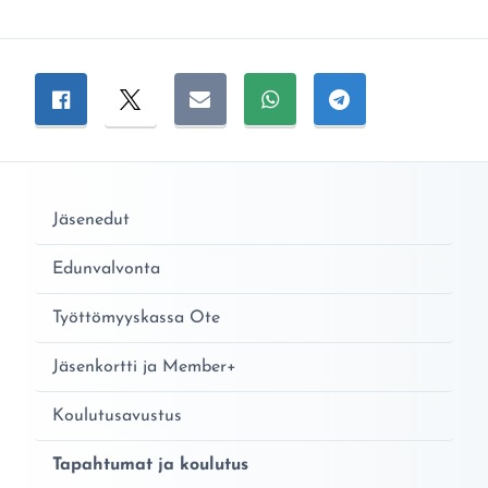
Jaa sivu
Jaa Facebookissa
Jaa Twitterissä
Jaa sähköpostitse
Jaa WhatsAppissa
Jaa Telegramiss
Jäsenedut
Edunvalvonta
Työttömyyskassa Ote
Jäsenkortti ja Member+
Koulutusavustus
Tapahtumat ja koulutus