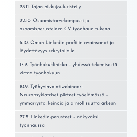
28.11. Tajan pikkujouluristeily
22.10. Osaamistarvekompassi ja
osaamisperusteinen CV työnhaun tukena
6.10. Oman LinkedIn-profiilin avainsanat ja
löydettävyys rekrytoijalle
17.9. Työnhakuklinikka – yhdessä tekemisestä
virtaa työnhakuun
10.9. Työhyvinvointiwebinaari:
Neuropsykiatriset piirteet työelämässä –
ymmärrystä, keinoja ja armollisuutta arkeen
27.8. LinkedIn-perusteet – näkyväksi
työnhaussa