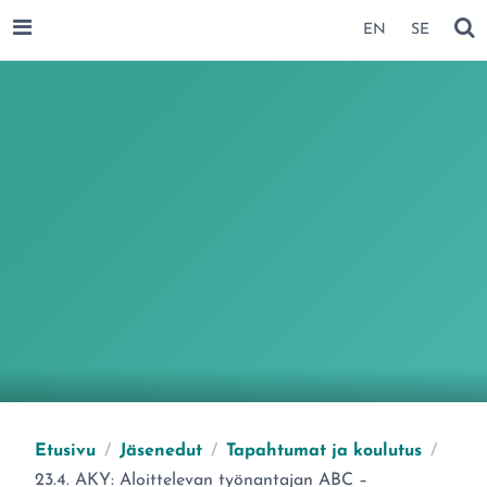
SIIRRY SIVUN SISÄLTÖÖN
EN
SE
AVAA VALIKKO
NÄ
Etusivu
/
Jäsenedut
/
Tapahtumat ja koulutus
/
Olet täällä:
23.4. AKY: Aloittelevan työnantajan ABC –