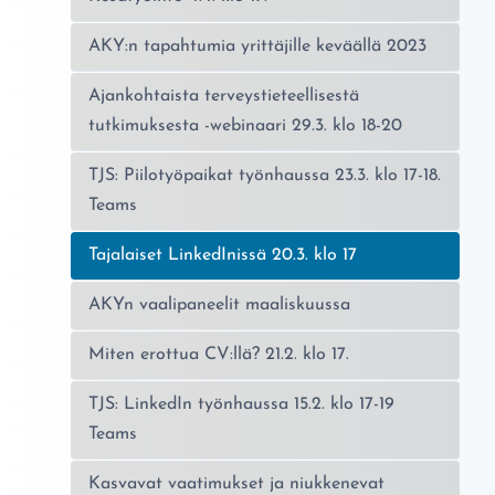
AKY:n tapahtumia yrittäjille keväällä 2023
Ajankohtaista terveystieteellisestä
tutkimuksesta -webinaari 29.3. klo 18-20
TJS: Piilotyöpaikat työnhaussa 23.3. klo 17-18.
Teams
Nykyinen sivu:
Tajalaiset LinkedInissä 20.3. klo 17
AKYn vaalipaneelit maaliskuussa
Miten erottua CV:llä? 21.2. klo 17.
TJS: LinkedIn työnhaussa 15.2. klo 17-19
Teams
Kasvavat vaatimukset ja niukkenevat