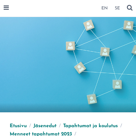
SIIRRY SIVUN SISÄLTÖÖN
EN
SE
AVAA VALIKKO
NÄ
Etusivu
/
Jäsenedut
/
Tapahtumat ja koulutus
/
Menneet tapahtumat 2023
/