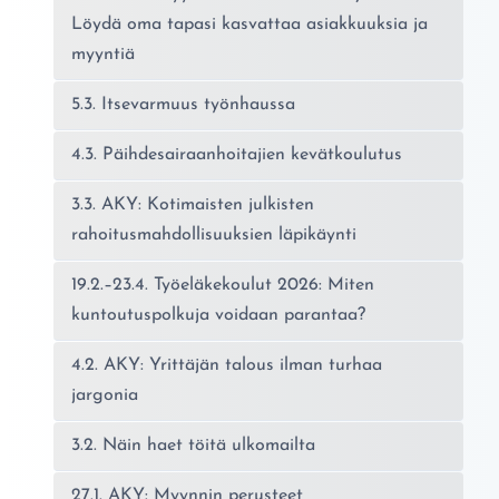
Löydä oma tapasi kasvattaa asiakkuuksia ja
myyntiä
5.3. Itsevarmuus työnhaussa
4.3. Päihdesairaanhoitajien kevätkoulutus
3.3. AKY: Kotimaisten julkisten
rahoitusmahdollisuuksien läpikäynti
19.2.–23.4. Työeläkekoulut 2026: Miten
kuntoutuspolkuja voidaan parantaa?
4.2. AKY: Yrittäjän talous ilman turhaa
jargonia
3.2. Näin haet töitä ulkomailta
27.1. AKY: Myynnin perusteet