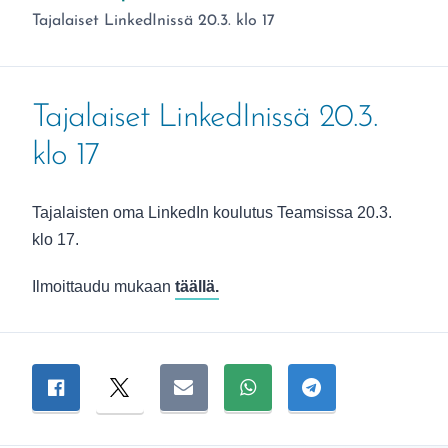
Olet täällä:
Tajalaiset LinkedInissä 20.3. klo 17
Tajalaiset LinkedInissä 20.3.
klo 17
Tajalaisten oma LinkedIn koulutus Teamsissa 20.3.
klo 17.
Ilmoittaudu mukaan
täällä.
Jaa sivu
Jaa Facebookissa
Jaa Twitterissä
Jaa sähköpostitse
Jaa WhatsAppissa
Jaa Telegramiss