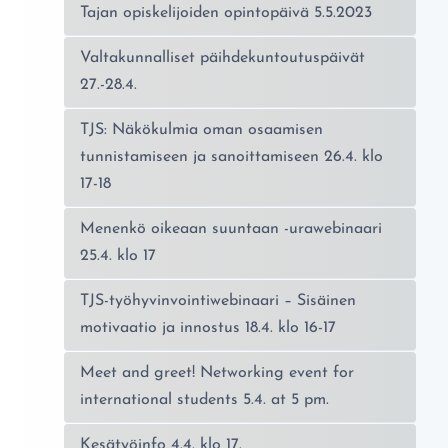
Tajan opiskelijoiden opintopäivä 5.5.2023
Valtakunnalliset päihdekuntoutuspäivät
27.-28.4.
TJS: Näkökulmia oman osaamisen
tunnistamiseen ja sanoittamiseen 26.4. klo
17-18
Menenkö oikeaan suuntaan -urawebinaari
25.4. klo 17
TJS-työhyvinvointiwebinaari – Sisäinen
motivaatio ja innostus 18.4. klo 16-17
Meet and greet! Networking event for
international students 5.4. at 5 pm.
Kesätyöinfo 4.4. klo 17.