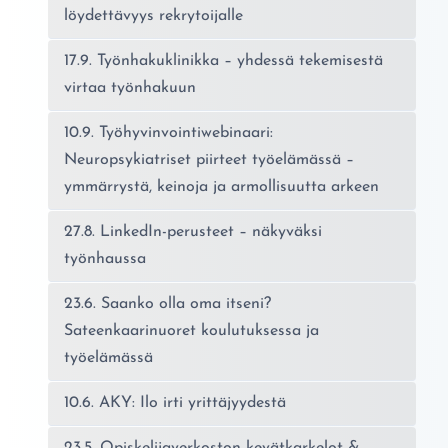
löydettävyys rekrytoijalle
17.9. Työnhakuklinikka – yhdessä tekemisestä
virtaa työnhakuun
10.9. Työhyvinvointiwebinaari:
Neuropsykiatriset piirteet työelämässä –
ymmärrystä, keinoja ja armollisuutta arkeen
27.8. LinkedIn-perusteet – näkyväksi
työnhaussa
23.6. Saanko olla oma itseni?
Sateenkaarinuoret koulutuksessa ja
työelämässä
10.6. AKY: Ilo irti yrittäjyydestä
23.5. Opiskelijaverkoston kevätkarkelot &