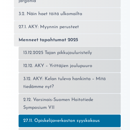
jargonia
3.2. Näin haet töitä ulkomailta
27.1. AKY: Myynnin perusteet
Menneet tapahtumat 2025
13.12.2025 Tajan pikkujouluristeily
12.12. AKY – Yrittäjien joulupuuro
3.12. AKY: Kelan tuleva hankinta – Mitä
tiedämme nyt?
2.12. Varsinais-Suomen Hoitotiede
Symposium VII
Nykyinen sivu:
27.11. Opiskelijaverkoston syyskokous