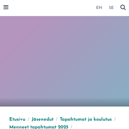
SIIRRY SIVUN SISÄLTÖÖN
EN
SE
AVAA VALIKKO
NÄ
Etusivu
/
Jäsenedut
/
Tapahtumat ja koulutus
/
Menneet tapahtumat 2025
/