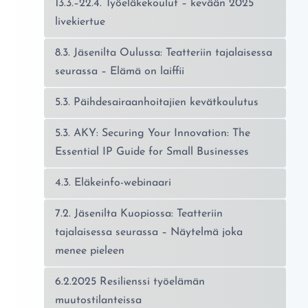
13.3.–22.4. Työeläkekoulut – kevään 2025
livekiertue
8.3. Jäsenilta Oulussa: Teatteriin tajalaisessa
seurassa – Elämä on laiffii
5.3. Päihdesairaanhoitajien kevätkoulutus
5.3. AKY: Securing Your Innovation: The
Essential IP Guide for Small Businesses
4.3. Eläkeinfo-webinaari
7.2. Jäsenilta Kuopiossa: Teatteriin
tajalaisessa seurassa – Näytelmä joka
menee pieleen
6.2.2025 Resilienssi työelämän
muutostilanteissa