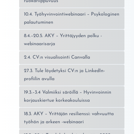
ruokariippuvuus
10.4. Työhyvinvointiwebinaari – Psykologinen
palautuminen
8.4.–20.5. AKY – Yrittäjyyden polku -
webinaarisarja
2.4. CV:n visualisointi Canvalla
27.3. Tule löydetyksi CV:n ja LinkedIn-
profiilin avulla
19.3.–3.4 Valmiiksi säröillä – Hyvinvoinnin
korjauskiertue korkeakouluissa
18.3. AKY – Yrittäjän resilienssi: vahvuutta
työhön ja arkeen -webinaari