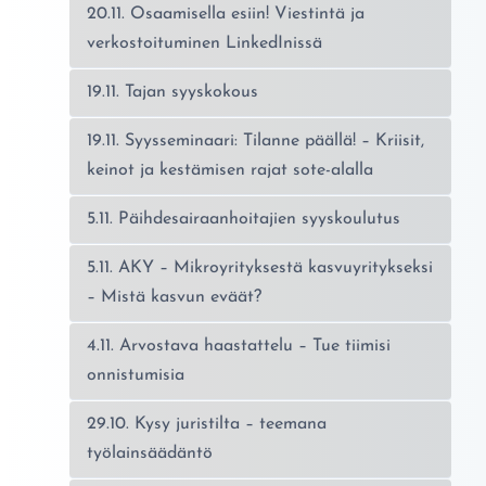
20.11. Osaamisella esiin! Viestintä ja
verkostoituminen LinkedInissä
19.11. Tajan syyskokous
19.11. Syysseminaari: Tilanne päällä! – Kriisit,
keinot ja kestämisen rajat sote-alalla
5.11. Päihdesairaanhoitajien syyskoulutus
5.11. AKY – Mikroyrityksestä kasvuyritykseksi
– Mistä kasvun eväät?
4.11. Arvostava haastattelu – Tue tiimisi
onnistumisia
29.10. Kysy juristilta – teemana
työlainsäädäntö