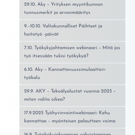
29.10. Aky – Yrityksen myyntikunnon
tunnusmerkit ja arvonmääritys
9.–10.10. Valtakunnalliset Päihteet ja
hoitotyö -päivät
7.10. Työkykyjohtamisen webinaari – Mitä jos
työ itsessään tukisi työkykyä?
6.10. Aky – Kannattavuussimulaattori-
työkalu
29.9. AKY – Tekoälyalustat vuonna 2025 –
miten valita oikea?
17.9.2025 Työhyvinvointiwebinaari: Kehu
kannattaa – myönteisen palautteen voima
16.9. Työnhakujaksamisen vahvistaminen