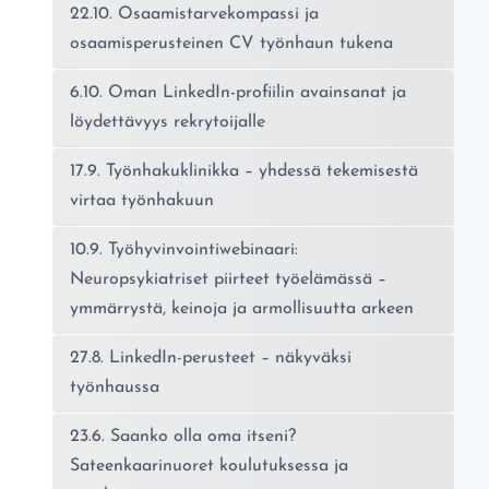
22.10. Osaamistarvekompassi ja
osaamisperusteinen CV työnhaun tukena
6.10. Oman LinkedIn-profiilin avainsanat ja
löydettävyys rekrytoijalle
17.9. Työnhakuklinikka – yhdessä tekemisestä
virtaa työnhakuun
10.9. Työhyvinvointiwebinaari:
Neuropsykiatriset piirteet työelämässä –
ymmärrystä, keinoja ja armollisuutta arkeen
27.8. LinkedIn-perusteet – näkyväksi
työnhaussa
23.6. Saanko olla oma itseni?
Sateenkaarinuoret koulutuksessa ja