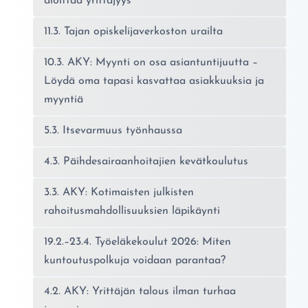
aloittaa yrittäjyys
11.3. Tajan opiskelijaverkoston urailta
10.3. AKY: Myynti on osa asiantuntijuutta –
Löydä oma tapasi kasvattaa asiakkuuksia ja
myyntiä
5.3. Itsevarmuus työnhaussa
4.3. Päihdesairaanhoitajien kevätkoulutus
3.3. AKY: Kotimaisten julkisten
rahoitusmahdollisuuksien läpikäynti
19.2.–23.4. Työeläkekoulut 2026: Miten
kuntoutuspolkuja voidaan parantaa?
4.2. AKY: Yrittäjän talous ilman turhaa