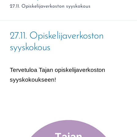
Olet täällä:
27.11. Opiskelijaverkoston syyskokous
27.11. Opiskelijaverkoston
syyskokous
Tervetuloa Tajan opiskelijaverkoston
syyskokoukseen!