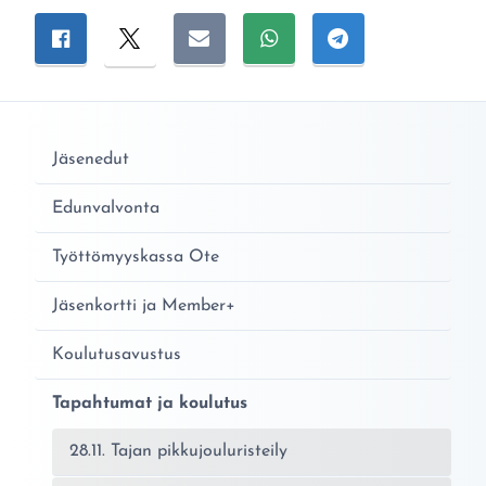
Jaa sivu
Jaa Facebookissa
Jaa Twitterissä
Jaa sähköpostitse
Jaa WhatsAppissa
Jaa Telegramiss
Jäsenedut
Edunvalvonta
Työttömyyskassa Ote
Jäsenkortti ja Member+
Koulutusavustus
Tapahtumat ja koulutus
28.11. Tajan pikkujouluristeily