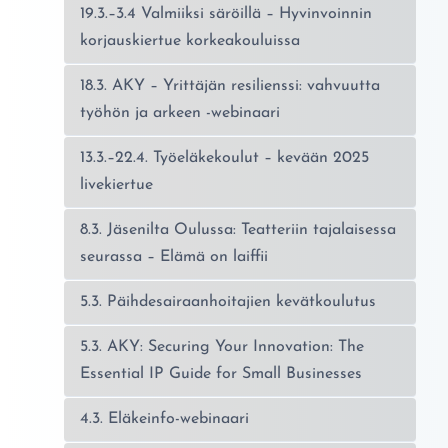
19.3.–3.4 Valmiiksi säröillä – Hyvinvoinnin
korjauskiertue korkeakouluissa
18.3. AKY – Yrittäjän resilienssi: vahvuutta
työhön ja arkeen -webinaari
13.3.–22.4. Työeläkekoulut – kevään 2025
livekiertue
8.3. Jäsenilta Oulussa: Teatteriin tajalaisessa
seurassa – Elämä on laiffii
5.3. Päihdesairaanhoitajien kevätkoulutus
5.3. AKY: Securing Your Innovation: The
Essential IP Guide for Small Businesses
4.3. Eläkeinfo-webinaari