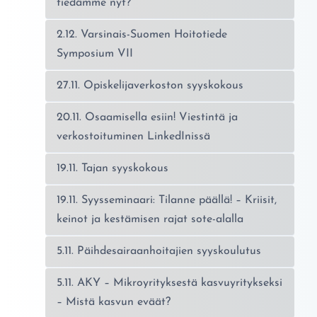
tiedämme nyt?
2.12. Varsinais-Suomen Hoitotiede
Symposium VII
27.11. Opiskelijaverkoston syyskokous
20.11. Osaamisella esiin! Viestintä ja
verkostoituminen LinkedInissä
19.11. Tajan syyskokous
19.11. Syysseminaari: Tilanne päällä! – Kriisit,
keinot ja kestämisen rajat sote-alalla
5.11. Päihdesairaanhoitajien syyskoulutus
5.11. AKY – Mikroyrityksestä kasvuyritykseksi
– Mistä kasvun eväät?