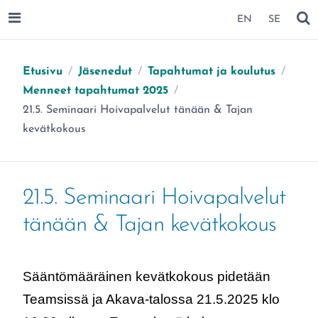
SIIRRY SIVUN SISÄLTÖÖN
EN
SE
AVAA VALIKKO
NÄ
Etusivu
/
Jäsenedut
/
Tapahtumat ja koulutus
/
Menneet tapahtumat 2025
/
Olet täällä:
21.5. Seminaari Hoivapalvelut tänään & Tajan
kevätkokous
21.5. Seminaari Hoivapalvelut
tänään & Tajan kevätkokous
Sääntömääräinen kevätkokous pidetään
Teamsissä ja Akava-talossa 21.5.2025 klo