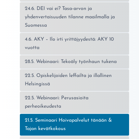
24.6. DEI vai ei? Tasa-arvon ja
yhdenvertaisuuden tilanne maailmalla ja
Suomessa
4.6. AKY – Ilo irti yrittäjyydestä: AKY 10
vuotta
28.5. Webinaari: Tekoäly työnhaun tukena
22.5. Opiskelijoiden leffailta ja illallinen
Helsingissä
22.5. Webinaari: Perusasioita
perheoikeudesta
Nykyinen sivu:
21.5. Seminaari Hoivapalvelut tänään &
Tajan kevätkokous