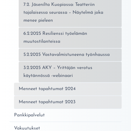
7.2. Jäsenilta Kuopiossa: Teatteriin
tajalaisessa seurassa – Näytelmä joka
menee pieleen
6.2.2025 Resilienssi työelämän
muutostilanteissa
5.2.2025 Vastavalmistuneena työnhaussa
3.2.2025 AKY – Yrittäjän verotus
käytännössä -webinaari
Menneet tapahtumat 2024
Menneet tapahtumat 2023
Pankkipalvelut
Vakuutukset