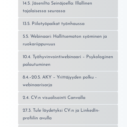
14.5. Jäsenilta Seinäjoella: Illallinen
tajalaisessa seurassa
13.5. Piilotyöpaikat työnhaussa
5.5. Webinaari: Hallitsematon syöminen ja
ruokariippuvuus
10.4. Työhyvinvointiwebinaari – Psykologinen
palautuminen
8.4.–20.5. AKY – Yrittäjyyden polku -
webinaarisarja
2.4. CV:n visualisointi Canvalla
27.3. Tule löydetyksi CV:n ja LinkedIn-
profiilin avulla