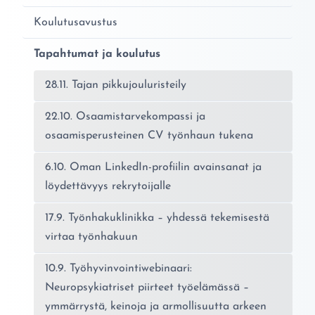
Koulutusavustus
Tapahtumat ja koulutus
28.11. Tajan pikkujouluristeily
22.10. Osaamistarvekompassi ja
osaamisperusteinen CV työnhaun tukena
6.10. Oman LinkedIn-profiilin avainsanat ja
löydettävyys rekrytoijalle
17.9. Työnhakuklinikka – yhdessä tekemisestä
virtaa työnhakuun
10.9. Työhyvinvointiwebinaari:
Neuropsykiatriset piirteet työelämässä –
ymmärrystä, keinoja ja armollisuutta arkeen