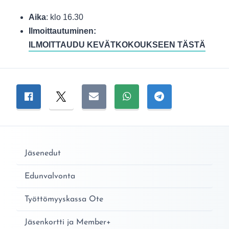
Aika
: klo 16.30
Ilmoittautuminen:
ILMOITTAUDU KEVÄTKOKOUKSEEN TÄSTÄ
Jaa sivu
Jaa Facebookissa
Jaa Twitterissä
Jaa sähköpostitse
Jaa WhatsAppissa
Jaa Telegramiss
Jäsenedut
Edunvalvonta
Työttömyyskassa Ote
Jäsenkortti ja Member+