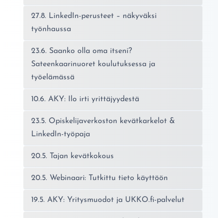
27.8. LinkedIn-perusteet – näkyväksi
työnhaussa
23.6. Saanko olla oma itseni?
Sateenkaarinuoret koulutuksessa ja
työelämässä
10.6. AKY: Ilo irti yrittäjyydestä
23.5. Opiskelijaverkoston kevätkarkelot &
LinkedIn-työpaja
20.5. Tajan kevätkokous
20.5. Webinaari: Tutkittu tieto käyttöön
19.5. AKY: Yritysmuodot ja UKKO.fi-palvelut