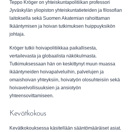
Teppo Kröger on yhteiskuntapolitiikan professori
Jyväskylän yliopiston yhteiskuntatieteiden ja filosofian
laitoksella sekä Suomen Akatemian rahoittaman
Ikääntymisen ja hoivan tutkimuksen huippuyksikön
johtaja.
Kröger tutkii hoivapolitiikkaa paikallisesta,
vertailevasta ja globaalista näkökulmasta.
Tutkimuksessaan hän on keskittynyt muun muassa
ikääntyneiden hoivapalveluihin, palvelujen ja
omaishoivan yhteyksiin, hoivatyön olosuhteisiin sekä
hoivavelvollisuuksien ja ansiotyön
yhteensovittamiseen.
Kevätkokous
Kevätkokouksessa käsitellään sääntömääräiset asiat.