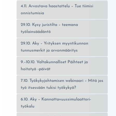
4.11. Arvostava haastattelu – Tue tiimisi
onnistumisia
29.10. Kysy juristilta – teemana
työlainsäädäntö
29.10. Aky – Yrityksen myyntikunnon
tunnusmerkit ja arvonmääritys
9.–10.10. Valtakunnalliset Päihteet ja
hoitotyö -päivät
7.10. Työkykyjohtamisen webinaari – Mitä jos
työ itsessään tukisi työkykyä?
6.10. Aky – Kannattavuussimulaattori-
työkalu