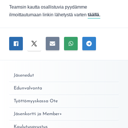
Teamsin kautta osallistuvia pyydämme
ilmoittautumaan linkin lähetystä varten
täällä.
Jaa sivu
Jaa Facebookissa
Jaa Twitterissä
Jaa sähköpostitse
Jaa WhatsAppissa
Jaa Telegramiss
Jäsenedut
Edunvalvonta
Työttömyyskassa Ote
Jäsenkortti ja Member+
Koulutusavustus