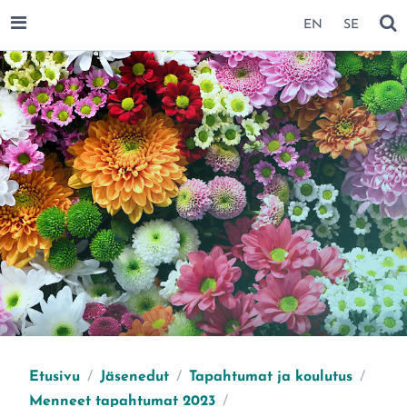
SIIRRY SIVUN SISÄLTÖÖN
EN
SE
AVAA VALIKKO
NÄ
Etusivu
/
Jäsenedut
/
Tapahtumat ja koulutus
/
Menneet tapahtumat 2023
/