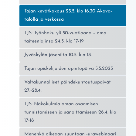
Nykyinen sivu:
Tajan kevätkokous 23.5. klo 16.30 Akava-
talolla ja verkossa
TJS: Työnhaku yli 50-vuotiaana – oma
taiteenlajinsa 24.5. klo 17-19
Jyväskylän jäsenilta 10.5. klo 18.
Tajan opiskelijoiden opintopäivä 5.5.2023
Valtakunnalliset päihdekuntoutuspäivät
27.-28.4.
TJS: Näkökulmia oman osaamisen
tunnistamiseen ja sanoittamiseen 26.4. klo
17-18
Menenkö oikeaan suuntaan -urawebinaari