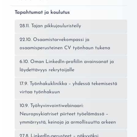
Tapahtumat ja koulutus
28.11. Tajan pikkujouluristeily
22.10. Osaamistarvekompassi ja
osaamisperusteinen CV työnhaun tukena
6.10. Oman LinkedIn-profiilin avainsanat ja
löydettävyys rekrytoijalle
17.9. Työnhakuklinikka – yhdessä tekemisestä
virtaa työnhakuun
10.9. Työhyvinvointiwebinaari:
Neuropsykiatriset piirteet työelämässä –
ymmärrystä, keinoja ja armollisuutta arkeen
27.8. LinkedIn-perusteet – näkyväksi