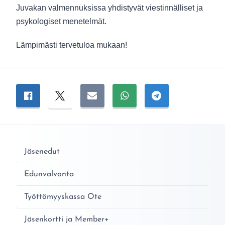
Juvakan valmennuksissa yhdistyvät viestinnälliset ja
psykologiset menetelmät.
Lämpimästi tervetuloa mukaan!
Jaa sivu
Jaa Facebookissa
Jaa Twitterissä
Jaa sähköpostitse
Jaa WhatsAppissa
Jaa Telegramiss
Jäsenedut
Edunvalvonta
Työttömyyskassa Ote
Jäsenkortti ja Member+