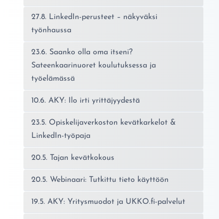
27.8. LinkedIn-perusteet – näkyväksi
työnhaussa
23.6. Saanko olla oma itseni?
Sateenkaarinuoret koulutuksessa ja
työelämässä
10.6. AKY: Ilo irti yrittäjyydestä
23.5. Opiskelijaverkoston kevätkarkelot &
LinkedIn-työpaja
20.5. Tajan kevätkokous
20.5. Webinaari: Tutkittu tieto käyttöön
19.5. AKY: Yritysmuodot ja UKKO.fi-palvelut