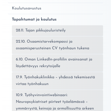
Koulutusavustus
Tapahtumat ja koulutus
28.11. Tajan pikkujouluristeily
22.10. Osaamistarvekompassi ja
osaamisperusteinen CV työnhaun tukena
6.10. Oman LinkedIn-profiilin avainsanat ja
löydettävyys rekrytoijalle
17.9. Työnhakuklinikka – yhdessä tekemisestä
virtaa työnhakuun
10.9. Työhyvinvointiwebinaari:
Neuropsykiatriset piirteet työelämässä –
ymmärrystä, keinoja ja armollisuutta arkeen