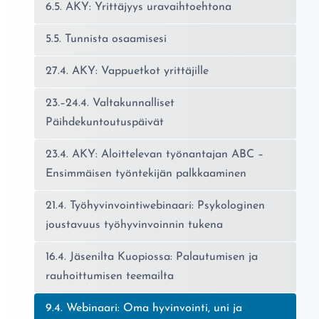
6.5. AKY: Yrittäjyys uravaihtoehtona
5.5. Tunnista osaamisesi
27.4. AKY: Vappuetkot yrittäjille
23.–24.4. Valtakunnalliset
Päihdekuntoutuspäivät
23.4. AKY: Aloittelevan työnantajan ABC –
Ensimmäisen työntekijän palkkaaminen
21.4. Työhyvinvointiwebinaari: Psykologinen
joustavuus työhyvinvoinnin tukena
16.4. Jäsenilta Kuopiossa: Palautumisen ja
rauhoittumisen teemailta
Nykyinen sivu:
9.4. Webinaari: Oma hyvinvointi, uni ja