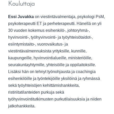
Kouluttaja
Essi Juvakka
on viestintävalmentaja, psykologi PsM,
psykoterapeutti ET ja perheterapeutti. Hänellä on yli
30 vuoden kokemus esihenkilö-, johtoryhmä-,
hyvinvointi-, työhyvinvointi- ja työyhteisötaidot-,
esiintymistaito-, vuorovaikutus- ja
viestintävalmennuksista yrityksille, kunnille,
kaupungeille, hyvinvointialueille, ministeriöille,
seurakuntayhtymille, yhteisöille ja oppilaitoksille.
Lisäksi hän on tehnyt työnohjausta ja coachingia
esihenkilöille ja työntekijöille yksilöinä ja ryhmässä
sekä työyhteisöjen kehittämishankkeita,
ristiriitatilanteiden purkuja sekä
työhyvinvointitutkimusten purkutilaisuuksia ja niiden
jatkohankkeita.