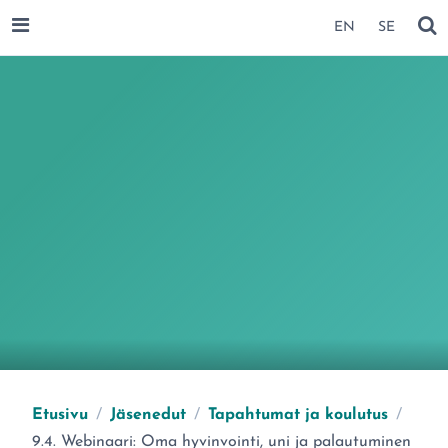
SIIRRY SIVUN SISÄLTÖÖN
EN
SE
AVAA VALIKKO
NÄ
Etusivu
/
Jäsenedut
/
Tapahtumat ja koulutus
/
Olet täällä:
9.4. Webinaari: Oma hyvinvointi, uni ja palautuminen