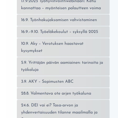
17.9.2025 Työhyvinvointiwebinaari: Kehu
kannattaa – myönteisen palautteen voima
16.9. Työnhakujaksamisen vahvistaminen
16.9.–9.10. Työeläkekoulut – syksyllä 2025
10.9. Aky – Verotuksen haastavat
kysymykset
5.9. Yrittäjän päivän aamiainen: tarinoita ja
työkaluja
3.9. AKY – Sopimusten ABC
28.8. Valmentava ote arjen työkaluna
24.6. DEI vai ei? Tasa-arvon ja
yhdenvertaisuuden tilanne maailmalla ja