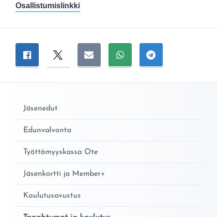
Osallistumislinkki
Jaa sivu
Jaa Facebookissa
Jaa Twitterissä
Jaa sähköpostitse
Jaa WhatsAppissa
Jaa Telegramiss
Jäsenedut
Edunvalvonta
Työttömyyskassa Ote
Jäsenkortti ja Member+
Koulutusavustus