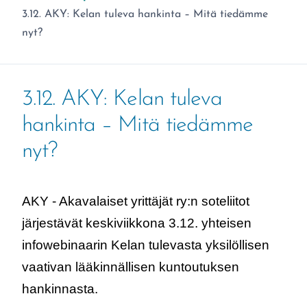
Olet täällä:
3.12. AKY: Kelan tuleva hankinta – Mitä tiedämme
nyt?
3.12. AKY: Kelan tuleva
hankinta – Mitä tiedämme
nyt?
AKY - Akavalaiset yrittäjät ry:n soteliitot
järjestävät keskiviikkona 3.12. yhteisen
infowebinaarin Kelan tulevasta yksilöllisen
vaativan lääkinnällisen kuntoutuksen
hankinnasta.