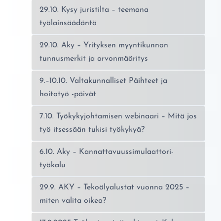
29.10. Kysy juristilta – teemana
työlainsäädäntö
29.10. Aky – Yrityksen myyntikunnon
tunnusmerkit ja arvonmääritys
9.–10.10. Valtakunnalliset Päihteet ja
hoitotyö -päivät
7.10. Työkykyjohtamisen webinaari – Mitä jos
työ itsessään tukisi työkykyä?
6.10. Aky – Kannattavuussimulaattori-
työkalu
29.9. AKY – Tekoälyalustat vuonna 2025 –
miten valita oikea?