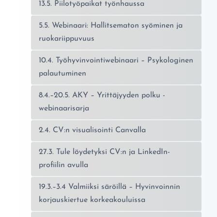
13.5. Piilotyöpaikat työnhaussa
5.5. Webinaari: Hallitsematon syöminen ja
ruokariippuvuus
10.4. Työhyvinvointiwebinaari – Psykologinen
palautuminen
8.4.–20.5. AKY – Yrittäjyyden polku -
webinaarisarja
2.4. CV:n visualisointi Canvalla
27.3. Tule löydetyksi CV:n ja LinkedIn-
profiilin avulla
19.3.–3.4 Valmiiksi säröillä – Hyvinvoinnin
korjauskiertue korkeakouluissa