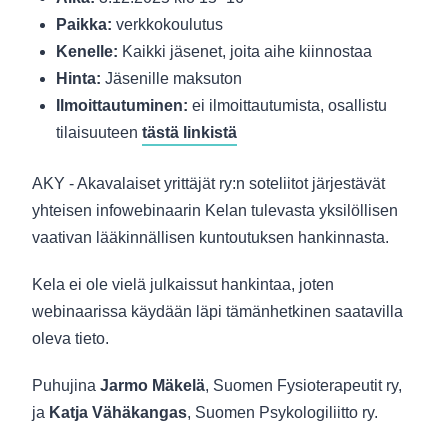
Paikka:
verkkokoulutus
Kenelle:
Kaikki jäsenet, joita aihe kiinnostaa
Hinta:
Jäsenille maksuton
Ilmoittautuminen:
ei ilmoittautumista, osallistu
tilaisuuteen
tästä linkistä
AKY - Akavalaiset yrittäjät ry:n soteliitot järjestävät
yhteisen infowebinaarin Kelan tulevasta yksilöllisen
vaativan lääkinnällisen kuntoutuksen hankinnasta.
Kela ei ole vielä julkaissut hankintaa, joten
webinaarissa käydään läpi tämänhetkinen saatavilla
oleva tieto.
Puhujina
Jarmo Mäkelä
, Suomen Fysioterapeutit ry,
ja
Katja Vähäkangas
, Suomen Psykologiliitto ry.