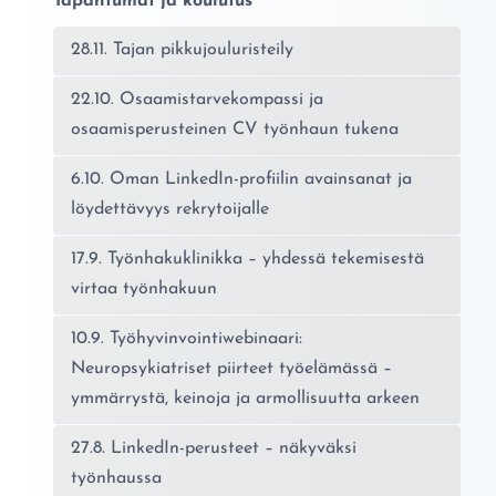
Tapahtumat ja koulutus
28.11. Tajan pikkujouluristeily
22.10. Osaamistarvekompassi ja
osaamisperusteinen CV työnhaun tukena
6.10. Oman LinkedIn-profiilin avainsanat ja
löydettävyys rekrytoijalle
17.9. Työnhakuklinikka – yhdessä tekemisestä
virtaa työnhakuun
10.9. Työhyvinvointiwebinaari:
Neuropsykiatriset piirteet työelämässä –
ymmärrystä, keinoja ja armollisuutta arkeen
27.8. LinkedIn-perusteet – näkyväksi
työnhaussa