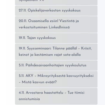
Symposium VII
27.11. Opiskelijaverkoston syyskokous
20.11. Osaamisella esiin! Viestintä ja
verkostoituminen LinkedInissä
19.11. Tajan syyskokous
19.11. Syysseminaari: Tilanne päällä! – Kriisit,
keinot ja kestämisen rajat sote-alalla
5.11. Päihdesairaanhoitajien syyskoulutus
5.11. AKY – Mikroyrityksestä kasvuyritykseksi
– Mistä kasvun eväät?
4.11. Arvostava haastattelu – Tue tiimisi
onnistumisia