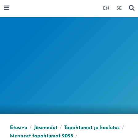
SIIRRY SIVUN SISÄLTÖÖN
EN
SE
AVAA VALIKKO
NÄ
Etusivu
/
Jäsenedut
/
Tapahtumat ja koulutus
/
Menneet tapahtumat 2025
/