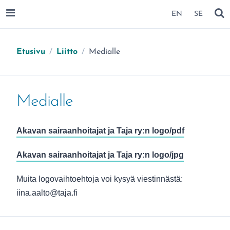
SIIRRY SIVUN SISÄLTÖÖN
EN
SE
AVAA VALIKKO
NÄ
Olet täällä:
Etusivu
/
Liitto
/
Medialle
Medialle
Akavan sairaanhoitajat ja Taja ry:n logo/pdf
Akavan sairaanhoitajat ja Taja ry:n logo/jpg
Muita logovaihtoehtoja voi kysyä viestinnästä:
iina.aalto@taja.fi