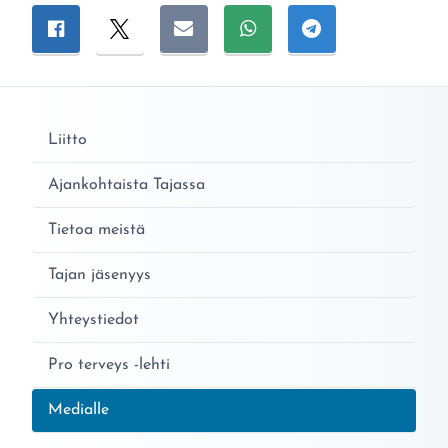
Jaa sivu
Jaa Facebookissa
Jaa Twitterissä
Jaa sähköpostitse
Jaa WhatsAppissa
Jaa Telegramiss
Liitto
Ajankohtaista Tajassa
Tietoa meistä
Tajan jäsenyys
Yhteystiedot
Pro terveys -lehti
Nykyinen sivu:
Medialle