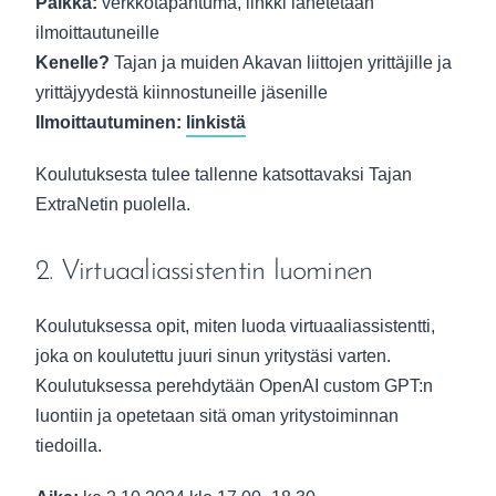
Paikka:
verkkotapahtuma, linkki lähetetään
ilmoittautuneille
Kenelle?
Tajan ja muiden Akavan liittojen yrittäjille ja
yrittäjyydestä kiinnostuneille jäsenille
Ilmoittautuminen:
linkistä
Koulutuksesta tulee tallenne katsottavaksi Tajan
ExtraNetin puolella.
2. Virtuaaliassistentin luominen
Koulutuksessa opit, miten luoda virtuaaliassistentti,
joka on koulutettu juuri sinun yritystäsi varten.
Koulutuksessa perehdytään OpenAI custom GPT:n
luontiin ja opetetaan sitä oman yritystoiminnan
tiedoilla.