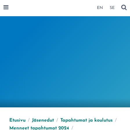
SIIRRY SIVUN SISÄLTÖÖN
EN
SE
AVAA VALIKKO
NÄ
Etusivu
/
Jäsenedut
/
Tapahtumat ja koulutus
/
Menneet tapahtumat 2024
/