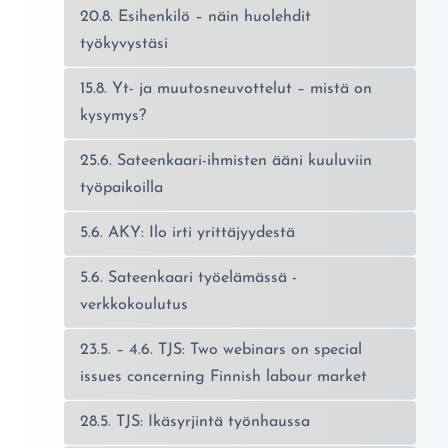
20.8. Esihenkilö – näin huolehdit
työkyvystäsi
15.8. Yt- ja muutosneuvottelut – mistä on
kysymys?
25.6. Sateenkaari-ihmisten ääni kuuluviin
työpaikoilla
5.6. AKY: Ilo irti yrittäjyydestä
5.6. Sateenkaari työelämässä -
verkkokoulutus
23.5. – 4.6. TJS: Two webinars on special
issues concerning Finnish labour market
28.5. TJS: Ikäsyrjintä työnhaussa