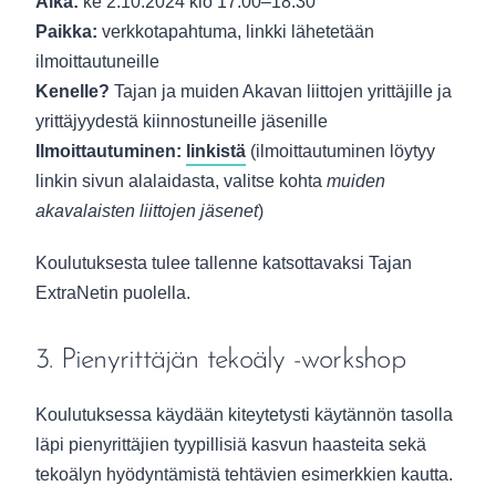
Aika:
ke 2.10.2024 klo 17.00–18.30
Paikka:
verkkotapahtuma, linkki lähetetään
ilmoittautuneille
Kenelle?
Tajan ja muiden Akavan liittojen yrittäjille ja
yrittäjyydestä kiinnostuneille jäsenille
Ilmoittautuminen:
linkistä
(ilmoittautuminen löytyy
linkin sivun alalaidasta, valitse kohta
muiden
akavalaisten liittojen jäsenet
)
Koulutuksesta tulee tallenne katsottavaksi Tajan
ExtraNetin puolella.
3. Pienyrittäjän tekoäly -workshop
Koulutuksessa käydään kiteytetysti käytännön tasolla
läpi pienyrittäjien tyypillisiä kasvun haasteita sekä
tekoälyn hyödyntämistä tehtävien esimerkkien kautta.