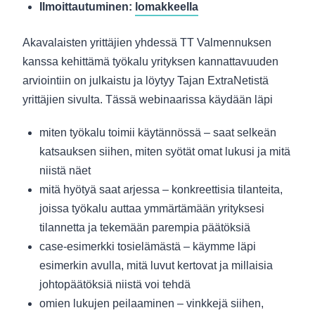
Ilmoittautuminen:
lomakkeella
Akavalaisten yrittäjien yhdessä TT Valmennuksen
kanssa kehittämä työkalu yrityksen kannattavuuden
arviointiin on julkaistu ja löytyy Tajan ExtraNetistä
yrittäjien sivulta. Tässä webinaarissa käydään läpi
miten työkalu toimii käytännössä – saat selkeän
katsauksen siihen, miten syötät omat lukusi ja mitä
niistä näet
mitä hyötyä saat arjessa – konkreettisia tilanteita,
joissa työkalu auttaa ymmärtämään yrityksesi
tilannetta ja tekemään parempia päätöksiä
case-esimerkki tosielämästä – käymme läpi
esimerkin avulla, mitä luvut kertovat ja millaisia
johtopäätöksiä niistä voi tehdä
omien lukujen peilaaminen – vinkkejä siihen,