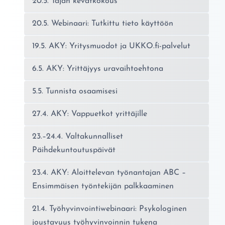
20.5. Tajan kevätkokous
20.5. Webinaari: Tutkittu tieto käyttöön
19.5. AKY: Yritysmuodot ja UKKO.fi-palvelut
6.5. AKY: Yrittäjyys uravaihtoehtona
5.5. Tunnista osaamisesi
27.4. AKY: Vappuetkot yrittäjille
23.–24.4. Valtakunnalliset
Päihdekuntoutuspäivät
23.4. AKY: Aloittelevan työnantajan ABC –
Ensimmäisen työntekijän palkkaaminen
21.4. Työhyvinvointiwebinaari: Psykologinen
joustavuus työhyvinvoinnin tukena