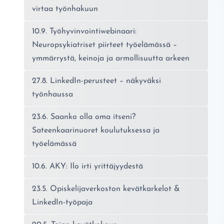
virtaa työnhakuun
10.9. Työhyvinvointiwebinaari:
Neuropsykiatriset piirteet työelämässä –
ymmärrystä, keinoja ja armollisuutta arkeen
27.8. LinkedIn-perusteet – näkyväksi
työnhaussa
23.6. Saanko olla oma itseni?
Sateenkaarinuoret koulutuksessa ja
työelämässä
10.6. AKY: Ilo irti yrittäjyydestä
23.5. Opiskelijaverkoston kevätkarkelot &
LinkedIn-työpaja