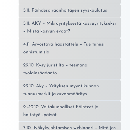
5.11. Päihdesairaanhoitajien syyskoulutus
5.11. AKY – Mikroyrityksestä kasvuyritykseksi
– Mistä kasvun eväät?
4.11. Arvostava haastattelu – Tue tiimisi
onnistumisia
29.10. Kysy juristilta – teemana
työlainsäädäntö
29.10. Aky – Yrityksen myyntikunnon
tunnusmerkit ja arvonmääritys
9.–10.10. Valtakunnalliset Päihteet ja
hoitotyö -päivät
7.10. Työkykyjohtamisen webinaari – Mitä jos