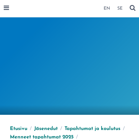
SIIRRY SIVUN SISÄLTÖÖN
EN
SE
AVAA VALIKKO
NÄ
Etusivu
/
Jäsenedut
/
Tapahtumat ja koulutus
/
Menneet tapahtumat 2025
/