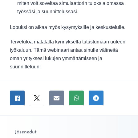
miten voit soveltaa simulaattorin tuloksia omassa
työssäsi ja suunnittelussasi.
Lopuksi on aikaa myös kysymyksille ja keskustelulle.
Tervetuloa matalalla kynnyksellä tutustumaan uuteen
työkaluun. Tämä webinaari antaa sinulle välineitä
oman yrityksesi lukujen ymmärtämiseen ja
suunnitteluun!
Jaa sivu
Jaa Facebookissa
Jaa Twitterissä
Jaa sähköpostitse
Jaa WhatsAppissa
Jaa Telegramiss
Jäsenedut