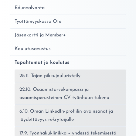
Edunvalvonta
Työttömyyskassa Ote
Jäsenkortti ja Member+
Koulutusavustus
Tapahtumat ja koulutus
28.11. Tajan pikkujouluristeily
22.10. Osaamistarvekompassi ja
osaamisperusteinen CV työnhaun tukena
6.10. Oman LinkedIn-profiilin avainsanat ja
löydettävyys rekrytoijalle
17.9. Työnhakuklinikka – yhdessä tekemisestä