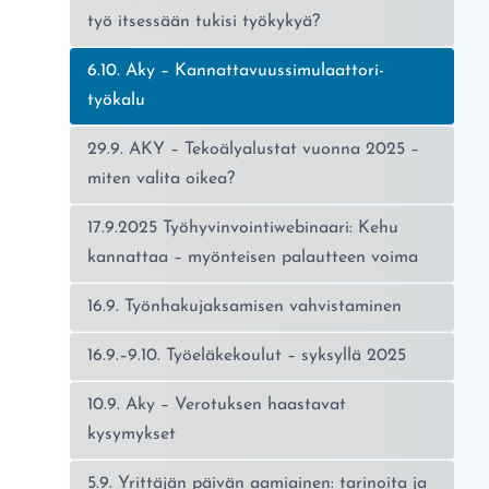
työ itsessään tukisi työkykyä?
Nykyinen sivu:
6.10. Aky – Kannattavuussimulaattori-
työkalu
29.9. AKY – Tekoälyalustat vuonna 2025 –
miten valita oikea?
17.9.2025 Työhyvinvointiwebinaari: Kehu
kannattaa – myönteisen palautteen voima
16.9. Työnhakujaksamisen vahvistaminen
16.9.–9.10. Työeläkekoulut – syksyllä 2025
10.9. Aky – Verotuksen haastavat
kysymykset
5.9. Yrittäjän päivän aamiainen: tarinoita ja