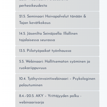
perheoikeudesta
21.5. Seminaari Hoivapalvelut tänään &
Tajan kevätkokous
14.5. Jäsenilta Seinäjoella: Illallinen
tajalaisessa seurassa
13.5. Piilotyöpaikat työnhaussa
5.5. Webinaari: Hallitsematon syöminen ja
ruokariippuvuus
10.4. Työhyvinvointiwebinaari – Psykologinen
palautuminen
8.4.–20.5. AKY – Yrittäjyyden polku -
webinaarisarja