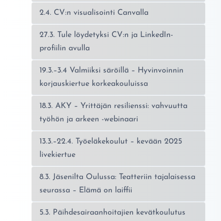
2.4. CV:n visualisointi Canvalla
27.3. Tule löydetyksi CV:n ja LinkedIn-
profiilin avulla
19.3.–3.4 Valmiiksi säröillä – Hyvinvoinnin
korjauskiertue korkeakouluissa
18.3. AKY – Yrittäjän resilienssi: vahvuutta
työhön ja arkeen -webinaari
13.3.–22.4. Työeläkekoulut – kevään 2025
livekiertue
8.3. Jäsenilta Oulussa: Teatteriin tajalaisessa
seurassa – Elämä on laiffii
5.3. Päihdesairaanhoitajien kevätkoulutus