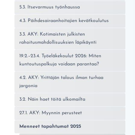
5.3. Itsevarmuus työnhaussa
4.3. Päihdesairaanhoitajien kevätkoulutus
3.3. AKY: Kotimaisten julkisten
rahoitusmahdollisuuksien läpikäynti
19.2.–23.4. Työeläkekoulut 2026: Miten
kuntoutuspolkuja voidaan parantaa?
4.2. AKY: Yrittäjän talous ilman turhaa
jargonia
3.2. Näin haet töitä ulkomailta
27.1. AKY: Myynnin perusteet
Menneet tapahtumat 2025