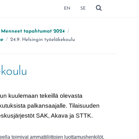
EN
SE
NÄYTÄ HAKU
Menneet tapahtumat 2024
/
Olet täällä:
ue
/
24.9. Helsingin työeläkekoulu
ekoulu
un kuulemaan tekeillä olevasta
kutuksista palkansaajalle. Tilaisuuden
keskusjärjestöt SAK, Akava ja STTK.
la toimivat ammattiliittojen luottamushenkilöt,