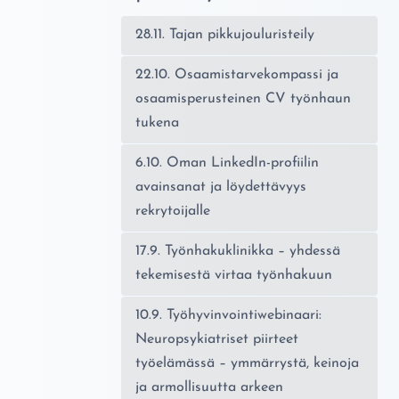
28.11. Tajan pikkujouluristeily
22.10. Osaamistarvekompassi ja
osaamisperusteinen CV työnhaun
tukena
6.10. Oman LinkedIn-profiilin
avainsanat ja löydettävyys
rekrytoijalle
17.9. Työnhakuklinikka – yhdessä
tekemisestä virtaa työnhakuun
10.9. Työhyvinvointiwebinaari:
Neuropsykiatriset piirteet
työelämässä – ymmärrystä, keinoja
ja armollisuutta arkeen