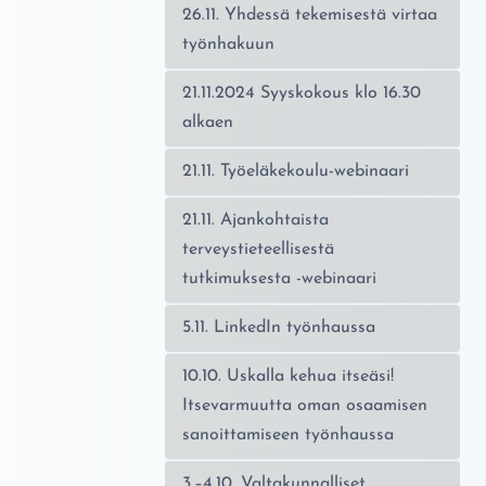
26.11. Yhdessä tekemisestä virtaa
työnhakuun
21.11.2024 Syyskokous klo 16.30
alkaen
21.11. Työeläkekoulu-webinaari
21.11. Ajankohtaista
terveystieteellisestä
tutkimuksesta -webinaari
5.11. LinkedIn työnhaussa
10.10. Uskalla kehua itseäsi!
Itsevarmuutta oman osaamisen
sanoittamiseen työnhaussa
3.–4.10. Valtakunnalliset