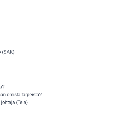
kö (SAK)
ta?
män omista tarpeista?
 johtaja (Tela)