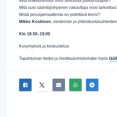
Mitä eläkeuudistus voisi tarkoittaa palkansaajille?
Mitä uusi sääntöpohjainen vakauttaja voisi tarkoittaa
Mistä perusperiaatteista on pidettävä kiinni?
Mikko Koskinen
, viestinnän ja yhteiskuntasuhteiden
Klo 18.50–19.00
Kysymyksiä ja keskustelua
Tapahtuman tiedot ja imoittautumislomake myös
tääl
Jaa sivu
Jaa Facebookissa
Jaa Twitterissä
Jaa sähköpostitse
Jaa WhatsAppissa
Jaa Telegra