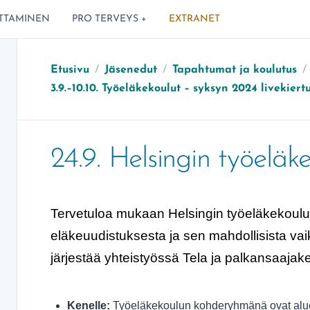
TTAMINEN
PRO TERVEYS +
EXTRANET
Etusivu
/
Jäsenedut
/
Tapahtumat ja koulutus
/
3.9.–10.10. Työeläkekoulut – syksyn 2024 livekiert
24.9. Helsingin työeläk
Tervetuloa mukaan Helsingin työeläkekoulu
eläkeuudistuksesta ja sen mahdollisista vai
järjestää yhteistyössä Tela ja palkansaaja
Kenelle:
Työeläkekoulun kohderyhmänä ovat alueel