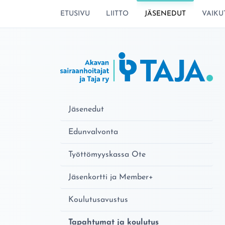
SIIRRY SIVUN SISÄLTÖÖN
ETUSIVU
LIITTO
JÄSENEDUT
VAIKU
Jäsenedut
Edunvalvonta
Työttömyyskassa Ote
Jäsenkortti ja Member+
Koulutusavustus
Tapahtumat ja koulutus