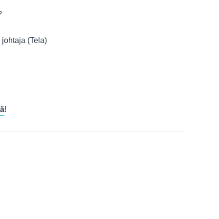
?
 johtaja (Tela)
lä
!
missa