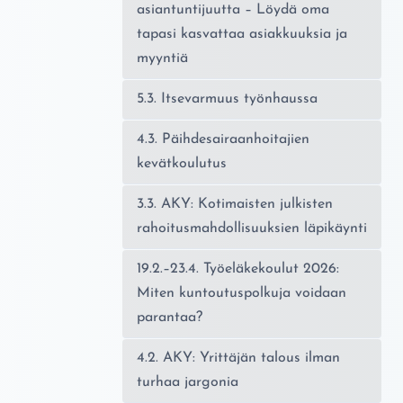
asiantuntijuutta – Löydä oma
tapasi kasvattaa asiakkuuksia ja
myyntiä
5.3. Itsevarmuus työnhaussa
4.3. Päihdesairaanhoitajien
kevätkoulutus
3.3. AKY: Kotimaisten julkisten
rahoitusmahdollisuuksien läpikäynti
19.2.–23.4. Työeläkekoulut 2026:
Miten kuntoutuspolkuja voidaan
parantaa?
4.2. AKY: Yrittäjän talous ilman
turhaa jargonia