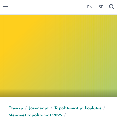
SIIRRY SIVUN SISÄLTÖÖN
EN
SE
AVAA VALIKKO
NÄ
Etusivu
/
Jäsenedut
/
Tapahtumat ja koulutus
/
Menneet tapahtumat 2025
/