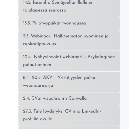
14.5. Jäsenilta Seinäjoella: Illallinen
tajalaisessa seurassa
13.5. Piilotyöpaikat työnhaussa
5.5. Webinaari: Hallitsematon syöminen ja
ruokariippuvuus
10.4. Työhyvinvointiwebinaari – Psykologinen
palautuminen
8.4.–20.5. AKY – Yrittäjyyden polku -
webinaarisarja
2.4. CV:n visualisointi Canvalla
27.3. Tule löydetyksi CV:n ja LinkedIn-
profiilin avulla