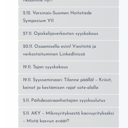
tiedämme nyt?
2.12. Varsinais-Suomen Hoitotiede
Symposium VII
27.11. Opiskelijaverkoston syyskokous
20.11. Osaamisella esiin! Viestintä ja
verkostoituminen LinkedInissä
19.11. Tajan syyskokous
19.11. Syysseminaari: Tilanne päällä! – Kriisit,
keinot ja kestämisen rajat sote-alalla
5.11. Päihdesairaanhoitajien syyskoulutus
5.11. AKY – Mikroyrityksestä kasvuyritykseksi
– Mistä kasvun eväät?