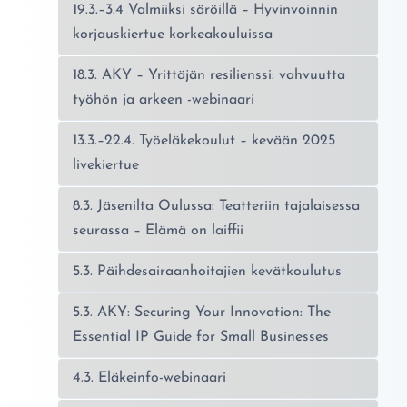
19.3.–3.4 Valmiiksi säröillä – Hyvinvoinnin
korjauskiertue korkeakouluissa
18.3. AKY – Yrittäjän resilienssi: vahvuutta
työhön ja arkeen -webinaari
13.3.–22.4. Työeläkekoulut – kevään 2025
livekiertue
8.3. Jäsenilta Oulussa: Teatteriin tajalaisessa
seurassa – Elämä on laiffii
5.3. Päihdesairaanhoitajien kevätkoulutus
5.3. AKY: Securing Your Innovation: The
Essential IP Guide for Small Businesses
4.3. Eläkeinfo-webinaari