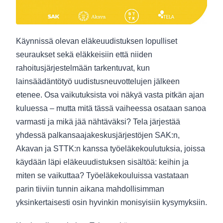
Käynnissä olevan eläkeuudistuksen lopulliset
seuraukset sekä eläkkeisiin että niiden
rahoitusjärjestelmään tarkentuvat, kun
lainsäädäntötyö uudistusneuvottelujen jälkeen
etenee. Osa vaikutuksista voi näkyä vasta pitkän ajan
kuluessa – mutta mitä tässä vaiheessa osataan sanoa
varmasti ja mikä jää nähtäväksi? Tela järjestää
yhdessä palkansaajakeskusjärjestöjen SAK:n,
Akavan ja STTK:n kanssa työeläkekoulutuksia, joissa
käydään läpi eläkeuudistuksen sisältöä: keihin ja
miten se vaikuttaa? Työeläkekouluissa vastataan
parin tiiviin tunnin aikana mahdollisimman
yksinkertaisesti osin hyvinkin monisyisiin kysymyksiin.