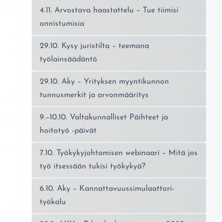
4.11. Arvostava haastattelu – Tue tiimisi
onnistumisia
29.10. Kysy juristilta – teemana
työlainsäädäntö
29.10. Aky – Yrityksen myyntikunnon
tunnusmerkit ja arvonmääritys
9.–10.10. Valtakunnalliset Päihteet ja
hoitotyö -päivät
7.10. Työkykyjohtamisen webinaari – Mitä jos
työ itsessään tukisi työkykyä?
6.10. Aky – Kannattavuussimulaattori-
työkalu