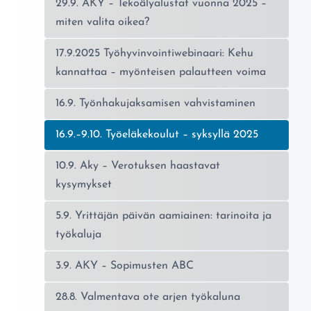
29.9. AKY – Tekoälyalustat vuonna 2025 –
miten valita oikea?
17.9.2025 Työhyvinvointiwebinaari: Kehu
kannattaa – myönteisen palautteen voima
16.9. Työnhakujaksamisen vahvistaminen
Nykyinen sivu:
16.9.–9.10. Työeläkekoulut – syksyllä 2025
10.9. Aky – Verotuksen haastavat
kysymykset
5.9. Yrittäjän päivän aamiainen: tarinoita ja
työkaluja
3.9. AKY – Sopimusten ABC
28.8. Valmentava ote arjen työkaluna