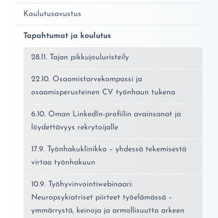
Koulutusavustus
Tapahtumat ja koulutus
28.11. Tajan pikkujouluristeily
22.10. Osaamistarvekompassi ja
osaamisperusteinen CV työnhaun tukena
6.10. Oman LinkedIn-profiilin avainsanat ja
löydettävyys rekrytoijalle
17.9. Työnhakuklinikka – yhdessä tekemisestä
virtaa työnhakuun
10.9. Työhyvinvointiwebinaari:
Neuropsykiatriset piirteet työelämässä –
ymmärrystä, keinoja ja armollisuutta arkeen