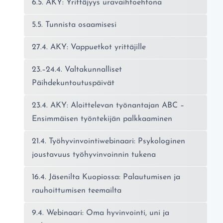
6.5. AKY: Yrittäjyys uravaihtoehtona
5.5. Tunnista osaamisesi
27.4. AKY: Vappuetkot yrittäjille
23.–24.4. Valtakunnalliset
Päihdekuntoutuspäivät
23.4. AKY: Aloittelevan työnantajan ABC –
Ensimmäisen työntekijän palkkaaminen
21.4. Työhyvinvointiwebinaari: Psykologinen
joustavuus työhyvinvoinnin tukena
16.4. Jäsenilta Kuopiossa: Palautumisen ja
rauhoittumisen teemailta
9.4. Webinaari: Oma hyvinvointi, uni ja