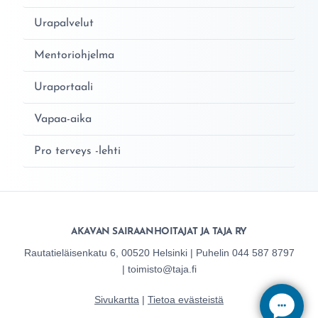
Urapalvelut
Mentoriohjelma
Uraportaali
Vapaa-aika
Pro terveys -lehti
AKAVAN SAIRAANHOITAJAT JA TAJA RY
Rautatieläisenkatu 6, 00520 Helsinki | Puhelin 044 587 8797
| toimisto@taja.fi
Sivukartta
|
Tietoa evästeistä