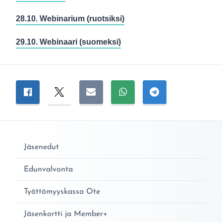
28.10. Webinarium (ruotsiksi)
29.10. Webinaari (suomeksi)
Jaa sivu
Jaa Facebookissa
Jaa Twitterissä
Jaa sähköpostitse
Jaa WhatsAppissa
Jaa Telegramiss
Jäsenedut
Edunvalvonta
Työttömyyskassa Ote
Jäsenkortti ja Member+