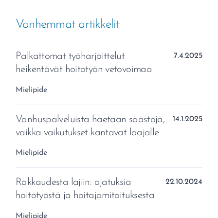
Vanhemmat artikkelit
Palkattomat työharjoittelut
Julkaistu:
7.4.2025
heikentävät hoitotyön vetovoimaa
Aihealue:
Mielipide
Vanhuspalveluista haetaan säästöjä,
Julkaistu:
14.1.2025
vaikka vaikutukset kantavat laajalle
Aihealue:
Mielipide
Rakkaudesta lajiin: ajatuksia
Julkaistu:
22.10.2024
hoitotyöstä ja hoitajamitoituksesta
Aihealue:
Mielipide