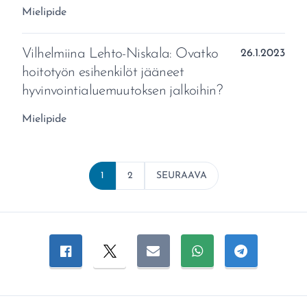
Aihealue:
Mielipide
Vilhelmiina Lehto-Niskala: Ovatko
Julkaistu:
26.1.2023
hoitotyön esihenkilöt jääneet
hyvinvointialuemuutoksen jalkoihin?
Aihealue:
Mielipide
1
2
SEURAAVA
Jaa sivu
Jaa Facebookissa
Jaa Twitterissä
Jaa sähköpostitse
Jaa WhatsAppissa
Jaa Telegra