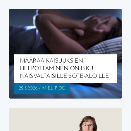
Viimeisimmät artikkelit
MÄÄRÄAIKAISUUKSIEN
HELPOTTAMINEN ON ISKU
NAISVALTAISILLE SOTE-ALOILLE
JULKAISTU:
AIHEALUE:
22.5.2026
/
MIELIPIDE