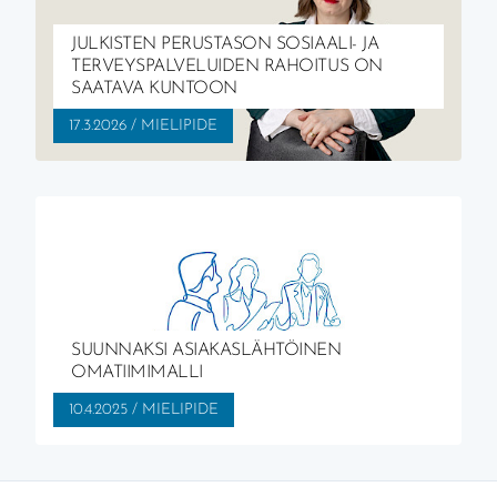
JULKISTEN PERUSTASON SOSIAALI- JA
TERVEYSPALVELUIDEN RAHOITUS ON
SAATAVA KUNTOON
JULKAISTU:
AIHEALUE:
17.3.2026
/
MIELIPIDE
SUUNNAKSI ASIAKASLÄHTÖINEN
OMATIIMIMALLI
JULKAISTU:
AIHEALUE:
10.4.2025
/
MIELIPIDE