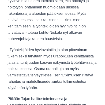
hyvinvointialueiden toiminta siten, että hoitotyö ja
hoitotyön johtaminen huomioidaan uusissa
rakenteissa ja alueiden päätöksenteossa. Myös
riittävät resurssit palkkaukseen, tutkimukseen,
kehittämiseen ja työntekijöiden hyvinvointiin on
turvattava. - toteaa Lehto-Niskala nyt alkavan
puheenjohtajakauden haasteista.
- Työntekijöiden hyvinvointiin ja alan pitovoiman
tukemiseksi tarvitaan myös urapolkujen kehittämistä
ja asiantuntijuuden kasvun näkymistä työtehtävissä ja
palkkauksessa. Osana urapolkuja on myös
varmistettava terveystieteellisen tutkimuksen riittävä
rahoitus ja mahdollisuudet siirtää tutkimustietoa
käytännön työhön.
Pitkään Tajan hallitustoiminnassa ja