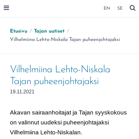
SIIRRY SIVUN SISÄLTÖÖN
EN
SE
AVAA VALIKKO
NÄ
Etusivu
/
Tajan uutiset
/
Olet täällä:
Vilhelmiina Lehto-Niskala Tajan puheenjohtajaksi
Vilhelmiina Lehto-Niskala
Tajan puheenjohtajaksi
Julkaistu:
19.11.2021
Akavan sairaanhoitajat ja Tajan syyskokous
on valinnut uudeksi puheenjohtajaksi
Vilhelmiina Lehto-Niskalan.