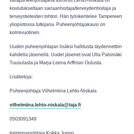
varapuheenjohtajana toiminut Lehto-Niskala on
koulutukseltaan sairaanhoitaja/terveydenhoitaja ja
terveystieteiden tohtori. Hän työskentelee Tampereen
yliopistossa tutkijana. Puheenjohtajakausi on
kolmivuotinen.
Uuden puheenjohtajan lisäksi hallitusta täydennettiin
kahdella jäsenellä. Uudet jäsenet ovat Ulla Palomäki
Tuusulasta ja Marja-Leena Arffman Oulusta.
Lisätietoja:
Puheenjohtaja Vilhelmiina Lehto-Niskala
vilhelmiina.lehto-niskala@taja.fi
0503091349
toiminnanjohtaja Kukka Junno