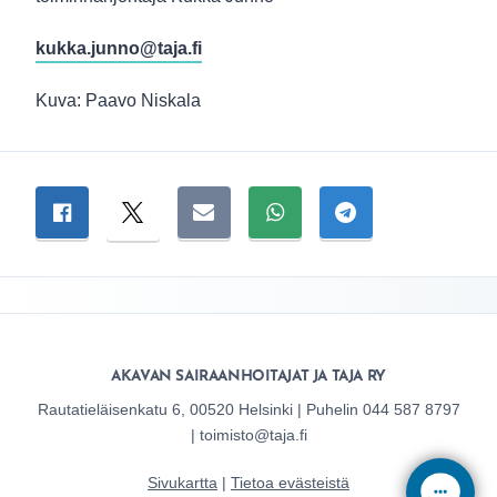
kukka.junno@taja.fi
Kuva: Paavo Niskala
Asiasanat
Jaa sivu
Jaa Facebookissa
Jaa Twitterissä
Jaa sähköpostitse
Jaa WhatsAppissa
Jaa Telegramiss
AKAVAN SAIRAANHOITAJAT JA TAJA RY
Rautatieläisenkatu 6, 00520 Helsinki | Puhelin 044 587 8797
| toimisto@taja.fi
Sivukartta
|
Tietoa evästeistä